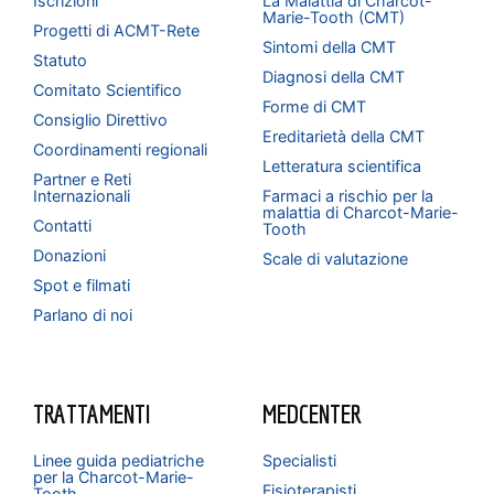
Iscrizioni
La Malattia di Charcot-
Marie-Tooth (CMT)
Progetti di ACMT-Rete
Sintomi della CMT
Statuto
Diagnosi della CMT
Comitato Scientifico
Forme di CMT
Consiglio Direttivo
Ereditarietà della CMT
Coordinamenti regionali
Letteratura scientifica
Partner e Reti
Internazionali
Farmaci a rischio per la
malattia di Charcot-Marie-
Contatti
Tooth
Donazioni
Scale di valutazione
Spot e filmati
Parlano di noi
TRATTAMENTI
MEDCENTER
Linee guida pediatriche
Specialisti
per la Charcot-Marie-
Fisioterapisti
Tooth