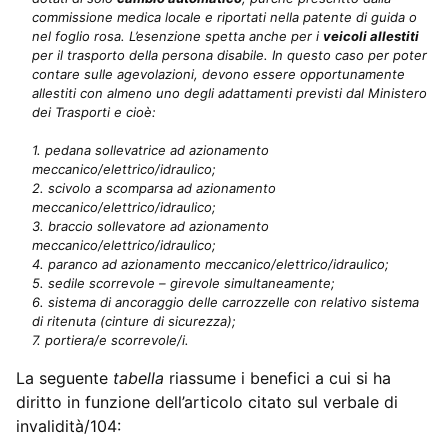
commissione medica locale e riportati nella patente di guida o
nel foglio rosa. L’esenzione spetta anche per i
veicoli allestiti
per il trasporto della persona disabile. In questo caso per poter
contare sulle agevolazioni, devono essere opportunamente
allestiti con almeno uno degli adattamenti previsti dal Ministero
dei Trasporti e cioè:
1. pedana sollevatrice ad azionamento
meccanico/elettrico/idraulico;
2. scivolo a scomparsa ad azionamento
meccanico/elettrico/idraulico;
3. braccio sollevatore ad azionamento
meccanico/elettrico/idraulico;
4. paranco ad azionamento meccanico/elettrico/idraulico;
5. sedile scorrevole – girevole simultaneamente;
6. sistema di ancoraggio delle carrozzelle con relativo sistema
di ritenuta (cinture di sicurezza);
7. portiera/e scorrevole/i.
La seguente
tabella
riassume i benefici a cui si ha
diritto in funzione dell’articolo citato sul verbale di
invalidità/104: