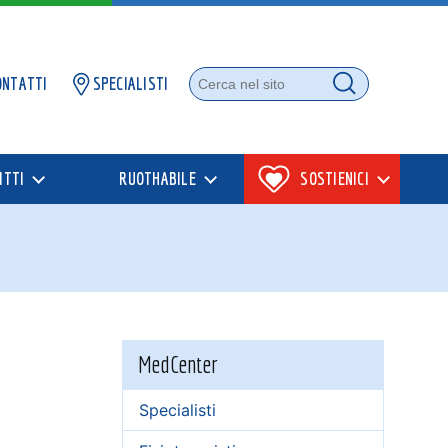
ONTATTI
SPECIALISTI
Cerca nel sito
Cerca
ITTI
RUOTHABILE
SOSTIENICI
MedCenter
Specialisti