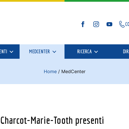
C
Facebook
Instagram
YouTube
ENTI
MEDCENTER
RICERCA
DIR
Home
/
MedCenter
la Charcot-Marie-Tooth presenti