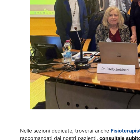
Nelle sezioni dedicate, troverai anche
Fisioterapist
raccomandati dai nostri pazienti,
consultale subit