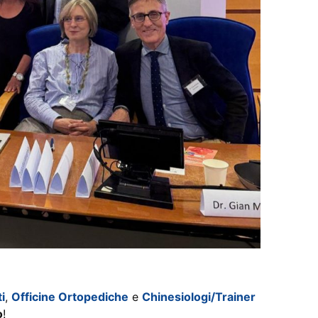
i
,
Officine Ortopediche
e
Chinesiologi/Trainer
o
!