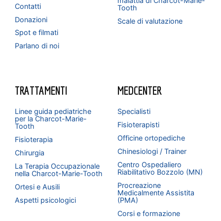
malattia di Charcot-Marie-
Contatti
Tooth
Donazioni
Scale di valutazione
Spot e filmati
Parlano di noi
TRATTAMENTI
MEDCENTER
Linee guida pediatriche
Specialisti
per la Charcot-Marie-
Fisioterapisti
Tooth
Officine ortopediche
Fisioterapia
Chinesiologi / Trainer
Chirurgia
Centro Ospedaliero
La Terapia Occupazionale
Riabilitativo Bozzolo (MN)
nella Charcot-Marie-Tooth
Procreazione
Ortesi e Ausili
Medicalmente Assistita
Aspetti psicologici
(PMA)
Corsi e formazione