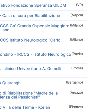
itativo Fondazione Speranza UILDM
(VR)
- Casa di cura per Riabilitazione
(Napoli)
RCCS Ca' Granda Ospedale Maggiore
(Milano)
Milano
CCS Istituto Neurologico "Carlo
(Milano)
ndino - IRCCS - Istituto Neurologico
(Pavia)
iclinico Universitario A. Gemelli
(Roma)
co Quarenghi
(Bergamo)
to di Riabilitazione "Madre della
(Arezzo)
denza dei Passionisti"
to Villa delle Terme - Korian
(Firenze)