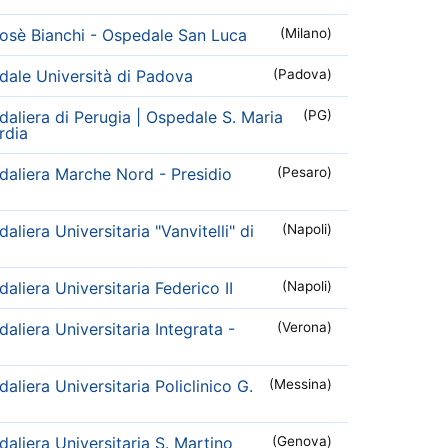
osè Bianchi - Ospedale San Luca
(Milano)
ale Università di Padova
(Padova)
aliera di Perugia | Ospedale S. Maria
(PG)
rdia
aliera Marche Nord - Presidio
(Pesaro)
liera Universitaria "Vanvitelli" di
(Napoli)
liera Universitaria Federico II
(Napoli)
aliera Universitaria Integrata -
(Verona)
liera Universitaria Policlinico G.
(Messina)
aliera Universitaria S. Martino
(Genova)