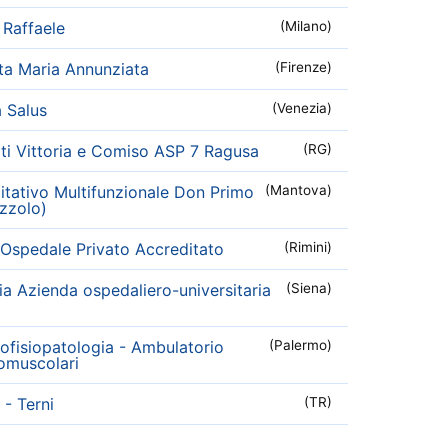
Raffaele
(Milano)
ta Maria Annunziata
(Firenze)
a Salus
(Venezia)
iti Vittoria e Comiso ASP 7 Ragusa
(RG)
litativo Multifunzionale Don Primo
(Mantova)
zzolo)
- Ospedale Privato Accreditato
(Rimini)
 Azienda ospedaliero-universitaria
(Siena)
fisiopatologia - Ambulatorio
(Palermo)
omuscolari
- Terni
(TR)