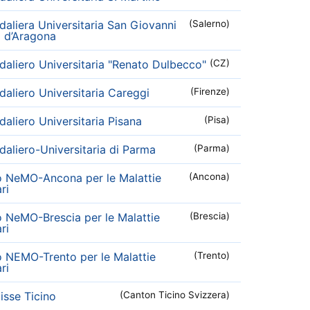
aliera Universitaria San Giovanni
(Salerno)
i d’Aragona
aliero Universitaria "Renato Dulbecco"
(CZ)
aliero Universitaria Careggi
(Firenze)
aliero Universitaria Pisana
(Pisa)
aliero-Universitaria di Parma
(Parma)
o NeMO-Ancona per le Malattie
(Ancona)
ri
o NeMO-Brescia per le Malattie
(Brescia)
ri
o NEMO-Trento per le Malattie
(Trento)
ri
sse Ticino
(Canton Ticino Svizzera)