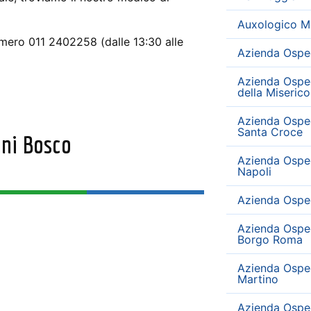
Auxologico M
umero 011 2402258 (dalle 13:30 alle
Azienda Osped
Azienda Osped
della Miserico
Azienda Osped
Santa Croce
nni Bosco
Azienda Ospeda
Napoli
Azienda Ospeda
Azienda Osped
Borgo Roma
Azienda Ospeda
Martino
Azienda Osped