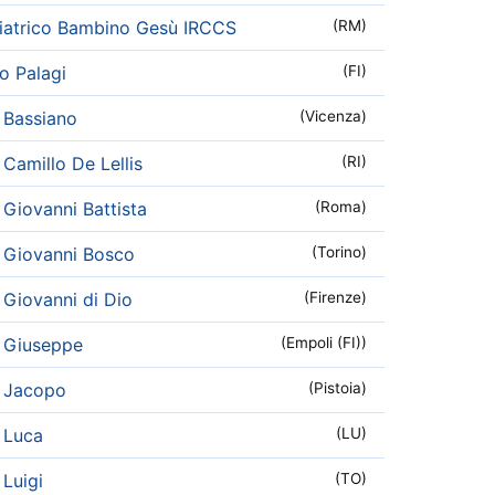
iatrico Bambino Gesù IRCCS
(RM)
o Palagi
(FI)
 Bassiano
(Vicenza)
Camillo De Lellis
(RI)
Giovanni Battista
(Roma)
 Giovanni Bosco
(Torino)
Giovanni di Dio
(Firenze)
 Giuseppe
(Empoli (FI))
 Jacopo
(Pistoia)
 Luca
(LU)
Luigi
(TO)