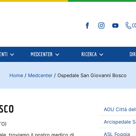
C
Facebook
Instagram
YouTube
ENTI
MEDCENTER
RICERCA
DIR
Home
/
Medcenter
/
Ospedale San Giovanni Bosco
sco
AOU Città dell
Arcispedale S
TO)
ASL Foggia
ale, troviamo il nostro medico di