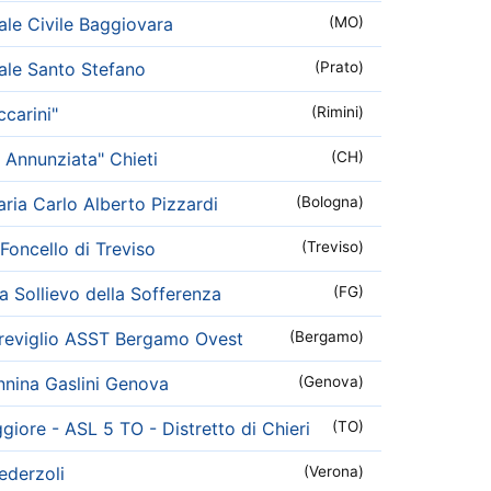
le Civile Baggiovara
(MO)
le Santo Stefano
(Prato)
carini"
(Rimini)
 Annunziata" Chieti
(CH)
aria Carlo Alberto Pizzardi
(Bologna)
Foncello di Treviso
(Treviso)
 Sollievo della Sofferenza
(FG)
Treviglio ASST Bergamo Ovest
(Bergamo)
nina Gaslini Genova
(Genova)
iore - ASL 5 TO - Distretto di Chieri
(TO)
ederzoli
(Verona)