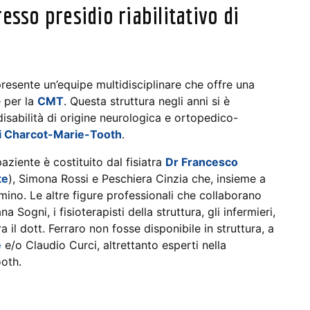
resso presidio riabilitativo di
resente un’equipe multidisciplinare che offre una
e per la
CMT
. Questa struttura negli anni si è
disabilità di origine neurologica e ortopedico-
di Charcot-Marie-Tooth
.
ziente è costituito dal fisiatra
Dr Francesco
te
), Simona Rossi e Peschiera Cinzia che, insieme a
mino. Le altre figure professionali che collaborano
Sogni, i fisioterapisti della struttura, gli infermieri,
 il dott. Ferraro non fosse disponibile in struttura, a
e
e/o Claudio Curci, altrettanto esperti nella
ooth.