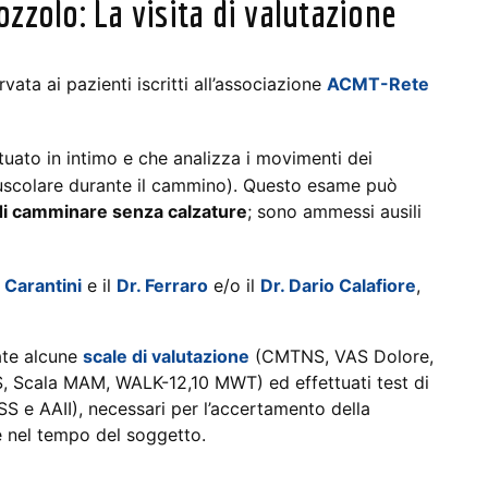
ozzolo: La visita di valutazione
rvata ai pazienti iscritti all’associazione
ACMT-Rete
uato in intimo e che analizza i movimenti dei
muscolare durante il cammino). Questo esame può
o di camminare senza calzature
; sono ammessi ausili
 Carantini
e il
Dr. Ferraro
e/o il
Dr. Dario Calafiore
,
ate alcune
scale di valutazione
(CMTNS, VAS Dolore,
, Scala MAM, WALK-12,10 MWT) ed effettuati test di
 e AAII), necessari per l’accertamento della
ne nel tempo del soggetto.