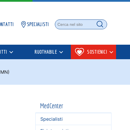
ONTATTI
SPECIALISTI
Cerca nel sito
Cerca
ITTI
RUOTHABILE
SOSTIENICI
 (MN)
MedCenter
Specialisti