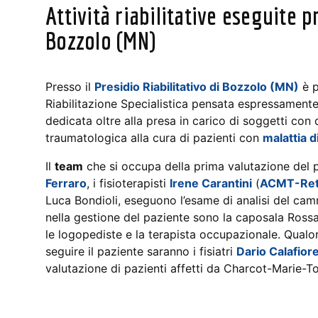
Attività riabilitative eseguite p
Bozzolo (MN)
Presso il
Presidio Riabilitativo di Bozzolo (MN)
è p
Riabilitazione Specialistica pensata espressament
dedicata oltre alla presa in carico di soggetti con 
traumatologica alla cura di pazienti con
malattia 
Il
team
che si occupa della prima valutazione del pa
Ferraro
, i fisioterapisti
Irene Carantini
(
ACMT-Re
Luca Bondioli, eseguono l’esame di analisi del cam
nella gestione del paziente sono la caposala Rossana 
le logopediste e la terapista occupazionale. Qualora
seguire il paziente saranno i fisiatri
Dario Calafior
valutazione di pazienti affetti da Charcot-Marie-T