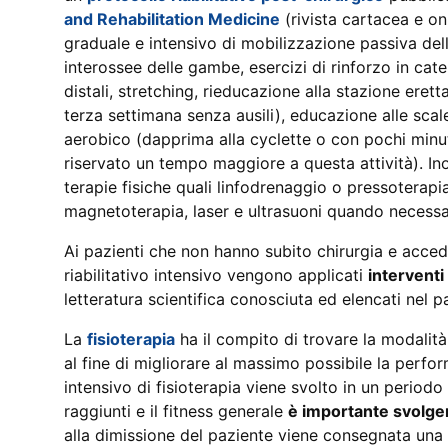
and Rehabilitation Medicine
(rivista cartacea e on
graduale e intensivo di mobilizzazione passiva del
interossee delle gambe, esercizi di rinforzo in cat
distali, stretching, rieducazione alla stazione eret
terza settimana senza ausili), educazione alle scale
aerobico (dapprima alla cyclette o con pochi minuti
riservato un tempo maggiore a questa attività). Inol
terapie fisiche quali linfodrenaggio o pressoterapia
magnetoterapia, laser e ultrasuoni quando necessa
Ai pazienti che non hanno subito chirurgia e acced
riabilitativo intensivo vengono applicati
interventi 
letteratura scientifica conosciuta ed elencati nel 
La
fisioterapia
ha il compito di trovare la modalità
al fine di migliorare al massimo possibile la perfor
intensivo di fisioterapia viene svolto in un periodo
raggiunti e il fitness generale
è importante svolger
alla dimissione del paziente viene consegnata una 