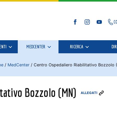
C
Facebook
Instagram
YouTube
ENTI
MEDCENTER
RICERCA
DIR
me
/
MedCenter
/
Centro Ospedaliero Riabilitativo Bozzolo
itativo Bozzolo (MN)
ALLEGATI