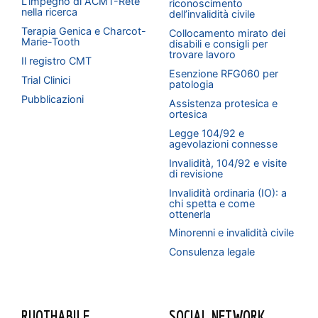
L’impegno di ACMT-Rete
riconoscimento
nella ricerca
dell’invalidità civile
Terapia Genica e Charcot-
Collocamento mirato dei
Marie-Tooth
disabili e consigli per
trovare lavoro
Il registro CMT
Esenzione RFG060 per
Trial Clinici
patologia
Pubblicazioni
Assistenza protesica e
ortesica
Legge 104/92 e
agevolazioni connesse
Invalidità, 104/92 e visite
di revisione
Invalidità ordinaria (IO): a
chi spetta e come
ottenerla
Minorenni e invalidità civile
Consulenza legale
RUOTHABILE
SOCIAL NETWORK