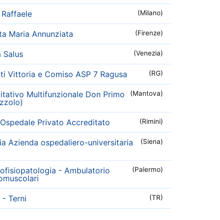
Raffaele
(Milano)
ta Maria Annunziata
(Firenze)
a Salus
(Venezia)
iti Vittoria e Comiso ASP 7 Ragusa
(RG)
litativo Multifunzionale Don Primo
(Mantova)
zzolo)
- Ospedale Privato Accreditato
(Rimini)
 Azienda ospedaliero-universitaria
(Siena)
fisiopatologia - Ambulatorio
(Palermo)
omuscolari
- Terni
(TR)