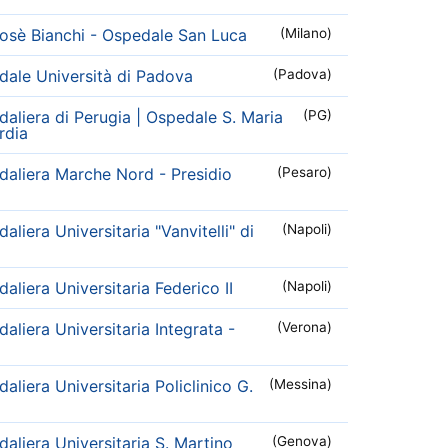
osè Bianchi - Ospedale San Luca
(Milano)
ale Università di Padova
(Padova)
aliera di Perugia | Ospedale S. Maria
(PG)
rdia
aliera Marche Nord - Presidio
(Pesaro)
liera Universitaria "Vanvitelli" di
(Napoli)
liera Universitaria Federico II
(Napoli)
aliera Universitaria Integrata -
(Verona)
liera Universitaria Policlinico G.
(Messina)
aliera Universitaria S. Martino
(Genova)