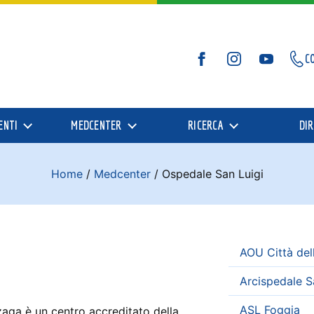
C
Facebook
Instagram
YouTube
ENTI
MEDCENTER
RICERCA
DIR
Home
/
Medcenter
/
Ospedale San Luigi
AOU Città dell
Arcispedale S
ASL Foggia
zaga è un centro accreditato della