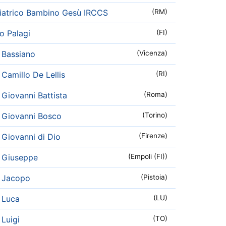
iatrico Bambino Gesù IRCCS
(RM)
o Palagi
(FI)
 Bassiano
(Vicenza)
Camillo De Lellis
(RI)
Giovanni Battista
(Roma)
 Giovanni Bosco
(Torino)
Giovanni di Dio
(Firenze)
 Giuseppe
(Empoli (FI))
 Jacopo
(Pistoia)
 Luca
(LU)
Luigi
(TO)