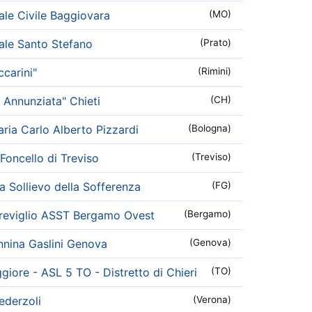
le Civile Baggiovara
(MO)
le Santo Stefano
(Prato)
carini"
(Rimini)
 Annunziata" Chieti
(CH)
aria Carlo Alberto Pizzardi
(Bologna)
Foncello di Treviso
(Treviso)
 Sollievo della Sofferenza
(FG)
Treviglio ASST Bergamo Ovest
(Bergamo)
nina Gaslini Genova
(Genova)
iore - ASL 5 TO - Distretto di Chieri
(TO)
ederzoli
(Verona)