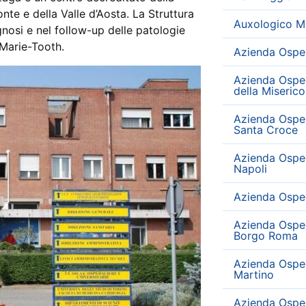
te e della Valle d’Aosta. La Struttura
Auxologico M
nosi e nel follow-up delle patologie
-Marie-Tooth.
Azienda Osped
Azienda Osped
della Miserico
Azienda Osped
Santa Croce
Azienda Ospeda
Napoli
Azienda Ospeda
Azienda Osped
Borgo Roma
Azienda Ospeda
Martino
Azienda Osped