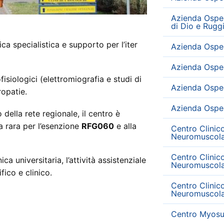
Azienda Osped
di Dio e Rugg
ca specialistica e supporto per l’iter
Azienda Osped
Azienda Osped
isiologici (elettromiografia e studi di
Azienda Osped
ropatie.
Azienda Osped
 della rete regionale, il centro è
tia rara per l’esenzione
RFG060
e alla
Centro Clinic
Neuromuscola
Centro Clinic
ca universitaria, l’attività assistenziale
Neuromuscola
ico e clinico.
Centro Clinic
Neuromuscola
Centro Myosui