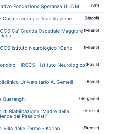
itativo Fondazione Speranza UILDM
(VR)
- Casa di cura per Riabilitazione
(Napoli)
RCCS Ca' Granda Ospedale Maggiore
(Milano)
Milano
CCS Istituto Neurologico "Carlo
(Milano)
ndino - IRCCS - Istituto Neurologico
(Pavia)
iclinico Universitario A. Gemelli
(Roma)
co Quarenghi
(Bergamo)
to di Riabilitazione "Madre della
(Arezzo)
denza dei Passionisti"
to Villa delle Terme - Korian
(Firenze)