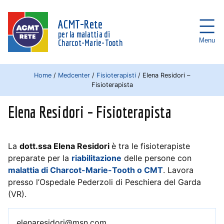
ACMT-Rete
per la malattia di
Menu
Charcot-Marie-Tooth
Home
/
Medcenter
/
Fisioterapisti
/
Elena Residori –
Fisioterapista
Elena Residori – Fisioterapista
La
dott.ssa Elena Residori
è tra le fisioterapiste
preparate per la
riabilitazione
delle persone con
malattia di Charcot-Marie-Tooth o CMT
. Lavora
presso l’Ospedale Pederzoli di Peschiera del Garda
(VR).
elenaresidori@msn.com