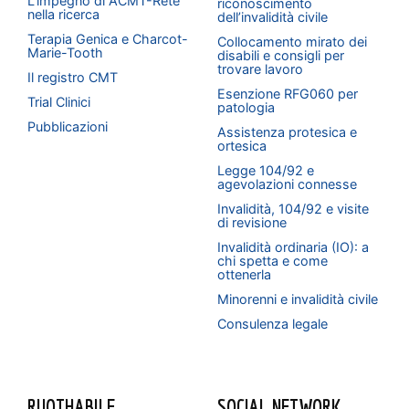
L’impegno di ACMT-Rete
riconoscimento
nella ricerca
dell’invalidità civile
Terapia Genica e Charcot-
Collocamento mirato dei
Marie-Tooth
disabili e consigli per
trovare lavoro
Il registro CMT
Esenzione RFG060 per
Trial Clinici
patologia
Pubblicazioni
Assistenza protesica e
ortesica
Legge 104/92 e
agevolazioni connesse
Invalidità, 104/92 e visite
di revisione
Invalidità ordinaria (IO): a
chi spetta e come
ottenerla
Minorenni e invalidità civile
Consulenza legale
RUOTHABILE
SOCIAL NETWORK