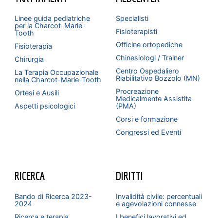
Linee guida pediatriche
Specialisti
per la Charcot-Marie-
Fisioterapisti
Tooth
Officine ortopediche
Fisioterapia
Chinesiologi / Trainer
Chirurgia
Centro Ospedaliero
La Terapia Occupazionale
Riabilitativo Bozzolo (MN)
nella Charcot-Marie-Tooth
Procreazione
Ortesi e Ausili
Medicalmente Assistita
Aspetti psicologici
(PMA)
Corsi e formazione
Congressi ed Eventi
RICERCA
DIRITTI
Bando di Ricerca 2023-
Invalidità civile: percentuali
2024
e agevolazioni connesse
Ricerca e terapia
I benefici lavorativi ed