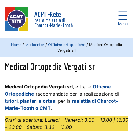
ACMT-Rete
per la malattia di
Menu
Charcot-Marie-Tooth
Home
/
Medcenter
/
Officine ortopediche
/
Medical Ortopedia
Vergati srl
Medical Ortopedia Vergati srl
Medical Ortopedia Vergati srl
, è tra le
Officine
Ortopediche
raccomandate per la realizzazione di
tutori, plantari e ortesi
per la
malattia di Charcot-
Marie-Tooth o CMT
.
Orari di apertura: Lunedì - Venerdì: 8.30 – 13.00 | 16.30
– 20.00 - Sabato 8.30 – 13.00