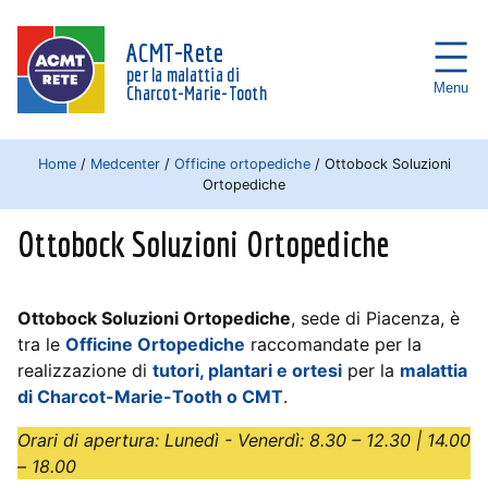
ACMT-Rete
per la malattia di
Menu
Charcot-Marie-Tooth
Home
/
Medcenter
/
Officine ortopediche
/
Ottobock Soluzioni
Ortopediche
Ottobock Soluzioni Ortopediche
Ottobock Soluzioni Ortopediche
, sede di Piacenza, è
tra le
Officine Ortopediche
raccomandate per la
realizzazione di
tutori, plantari e ortesi
per la
malattia
di Charcot-Marie-Tooth o CMT
.
Orari di apertura: Lunedì - Venerdì: 8.30 – 12.30 | 14.00
– 18.00