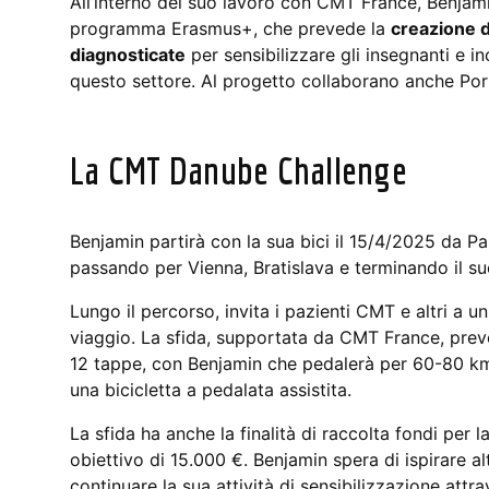
All’interno del suo lavoro con CMT France, Benjam
programma Erasmus+, che prevede la
creazione di
diagnosticate
per sensibilizzare gli insegnanti e i
questo settore. Al progetto collaborano anche Port
La CMT Danube Challenge
Benjamin partirà con la sua bici il 15/4/2025 da P
passando per Vienna, Bratislava e terminando il s
Lungo il percorso, invita i pazienti CMT e altri a uni
viaggio. La sfida, supportata da CMT France, prev
12 tappe, con Benjamin che pedalerà per 60-80 km
una bicicletta a pedalata assistita.
La sfida ha anche la finalità di raccolta fondi per 
obiettivo di 15.000 €. Benjamin spera di ispirare al
continuare la sua attività di sensibilizzazione attra