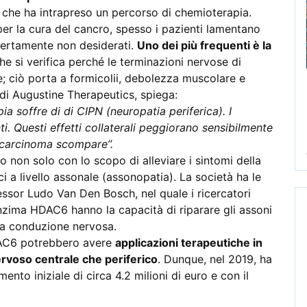
che ha intrapreso un percorso di chemioterapia.
er la cura del cancro, spesso i pazienti lamentano
, certamente non desiderati.
Uno dei più frequenti è la
che si verifica perché le terminazioni nervose di
 ciò porta a formicolii, debolezza muscolare e
di Augustine Therapeutics, spiega:
a soffre di di CIPN (neuropatia periferica). I
i. Questi effetti collaterali peggiorano sensibilmente
l carcinoma scompare’’.
non solo con lo scopo di alleviare i sintomi della
i a livello assonale (assonopatia). La società ha le
essor Ludo Van Den Bosch, nel quale i ricercatori
nzima HDAC6 hanno la capacità di riparare gli assoni
ella conduzione nervosa.
HDAC6 potrebbero avere
applicazioni terapeutiche in
nervoso centrale che periferico
. Dunque, nel 2019, ha
nto iniziale di circa 4.2 milioni di euro e con il