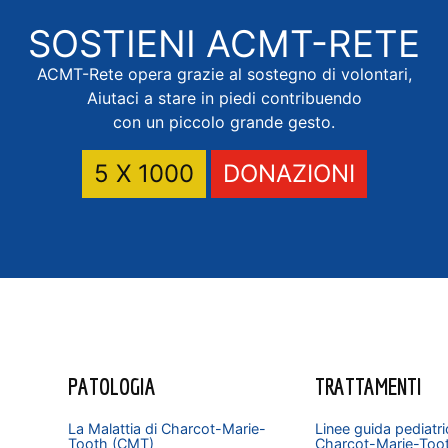
SOSTIENI
ACMT-RETE
ACMT-Rete opera grazie al sostegno di volontari,
Aiutaci a stare in piedi contribuendo
con un piccolo grande gesto.
5 X 1000
DONAZIONI
PATOLOGIA
TRATTAMENTI
La Malattia di Charcot-Marie-
Linee guida pediatri
Tooth (CMT)
Charcot-Marie-Too