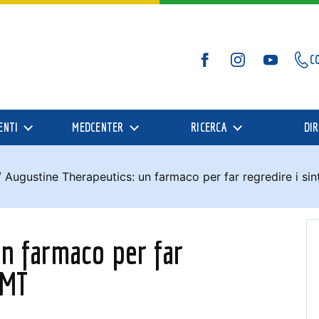
C
Facebook
Instagram
YouTube
ENTI
MEDCENTER
RICERCA
DIR
/
Augustine Therapeutics: un farmaco per far regredire i si
n farmaco per far
CMT