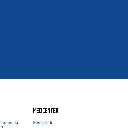
MEDCENTER
che per la
Specialisti
th