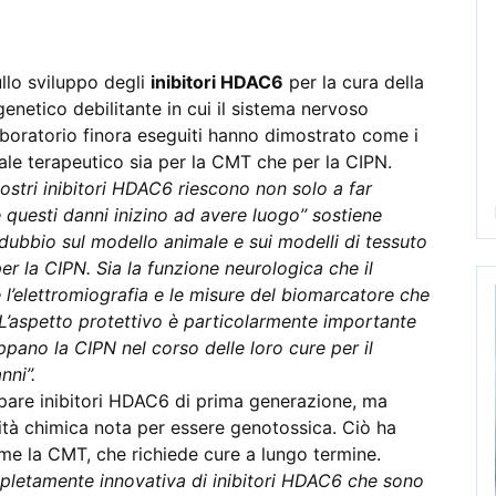
sullo sviluppo degli
inibitori HDAC6
per la cura della
netico debilitante in cui il sistema nervoso
laboratorio finora eseguiti hanno dimostrato come i
ale terapeutico sia per la CMT che per la CIPN.
nostri inibitori HDAC6 riescono non solo a far
 questi danni inizino ad avere luogo’’ sostiene
dubbio sul modello animale e sui modelli di tessuto
r la CIPN. Sia la funzione neurologica che il
l’elettromiografia e le misure del biomarcatore che
L’aspetto protettivo è particolarmente importante
uppano la CIPN nel corso delle loro cure per il
ni’’.
ppare inibitori HDAC6 di prima generazione, ma
ità chimica nota per essere genotossica. Ciò ha
ome la CMT, che richiede cure a lungo termine.
mpletamente innovativa di inibitori HDAC6 che sono