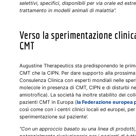
selettivi, specifici, disponibili per via orale ed e
trattamento in modelli animali di malattia”.
Verso la sperimentazione clinic
CMT
Augustine Therapeutics sta predisponendo le prime
CMT che la CIPN. Per dare supporto alla prossima f
Consulenza Clinica con esperti mondiali nelle sper
molecole in presenza di CMT, CIPN e di disturbi neu
amiotrofica). La società ha inoltre stabilito dei co
pazienti CMT in Europa (
la Federazione europea 
così come con i centri clinici locali ed europei, pe
sperimentazione sul paziente’.
“Con un approccio basato su una linea di prodotti,
potenzialmente rivoluzionaria per i pazienti di tut