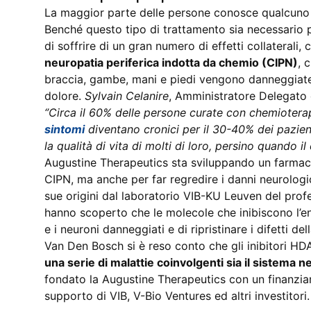
La maggior parte delle persone conosce qualcuno 
Benché questo tipo di trattamento sia necessario p
di soffrire di un gran numero di effetti collaterali
neuropatia periferica indotta da chemio (CIPN)
, 
braccia, gambe, mani e piedi vengono danneggiate;
dolore.
Sylvain Celanire
, Amministratore Delegato 
‘’Circa il 60% delle persone curate con chemioterapi
sintomi
diventano cronici per il 30-40% dei pazient
la qualità di vita di molti di loro, persino quando i
Augustine Therapeutics sta sviluppando un farmaco 
CIPN, ma anche per far regredire i danni neurologic
sue origini dal laboratorio VIB-KU Leuven del prof
hanno scoperto che le molecole che inibiscono l’e
e i neuroni danneggiati e di ripristinare i difetti d
Van Den Bosch si è reso conto che gli inibitori 
una serie di malattie coinvolgenti sia il sistema 
fondato la Augustine Therapeutics con un finanziame
supporto di VIB, V-Bio Ventures ed altri investitori.