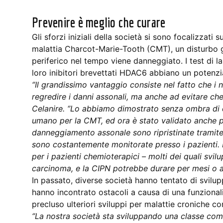
Prevenire è meglio che curare
Gli sforzi iniziali della società si sono focalizzati 
malattia Charcot-Marie-Tooth (CMT), un disturbo ge
periferico nel tempo viene danneggiato. I test di 
loro inibitori brevettati HDAC6 abbiano un potenzi
‘’Il grandissimo vantaggio consiste nel fatto che i 
regredire i danni assonali, ma anche ad evitare che
Celanire. ‘’Lo abbiamo dimostrato senza ombra di 
umano per la CMT, ed ora è stato validato anche pe
danneggiamento assonale sono ripristinate tramite 
sono costantemente monitorate presso i pazienti. 
per i pazienti chemioterapici – molti dei quali svil
carcinoma, e la CIPN potrebbe durare per mesi o an
In passato, diverse società hanno tentato di svilu
hanno incontrato ostacoli a causa di una funzional
precluso ulteriori sviluppi per malattie croniche c
‘’La nostra società sta sviluppando una classe co