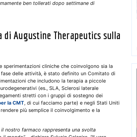
stremamente ben tollerati dopo settimane di
a di Augustine Therapeutics sulla
 sperimentazioni cliniche che coinvolgono sia la
ase delle attività, è stato definito un Comitato di
imentazioni che includono la terapia a piccole
rodegenerativi (es., SLA, Sclerosi laterale
llegamenti stretti con i gruppi di sostegno dei
per la CMT
, di cui facciamo parte) e negli Stati Uniti
r rendere più semplice il coinvolgimento e la
 il nostro farmaco rappresenta una svolta
to il mondo”
– dichiara Sylvain Celanire.
“Il vero