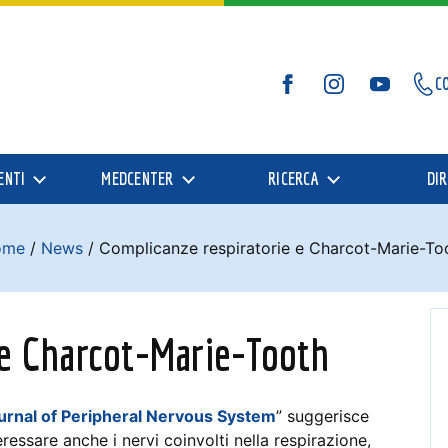
C
Facebook
Instagram
YouTube
ENTI
MEDCENTER
RICERCA
DIR
ome
/
News
/
Complicanze respiratorie e Charcot-Marie-To
 e Charcot-Marie-Tooth
urnal of Peripheral Nervous System
” suggerisce
ressare anche i nervi coinvolti nella respirazione,