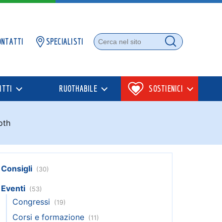
ONTATTI
SPECIALISTI
Cerca nel sito
Cerca
ITTI
RUOTHABILE
SOSTIENICI
oth
Consigli
(30)
Eventi
(53)
Congressi
(19)
Corsi e formazione
(11)