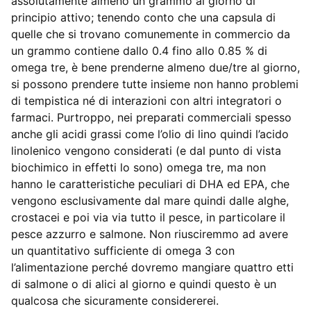
assolutamente almeno un grammo al giorno di
principio attivo; tenendo conto che una capsula di
quelle che si trovano comunemente in commercio da
un grammo contiene dallo 0.4 fino allo 0.85 % di
omega tre, è bene prenderne almeno due/tre al giorno,
si possono prendere tutte insieme non hanno problemi
di tempistica né di interazioni con altri integratori o
farmaci. Purtroppo, nei preparati commerciali spesso
anche gli acidi grassi come l’olio di lino quindi l’acido
linolenico vengono considerati (e dal punto di vista
biochimico in effetti lo sono) omega tre, ma non
hanno le caratteristiche peculiari di DHA ed EPA, che
vengono esclusivamente dal mare quindi dalle alghe,
crostacei e poi via via tutto il pesce, in particolare il
pesce azzurro e salmone. Non riusciremmo ad avere
un quantitativo sufficiente di omega 3 con
l’alimentazione perché dovremo mangiare quattro etti
di salmone o di alici al giorno e quindi questo è un
qualcosa che sicuramente considererei.