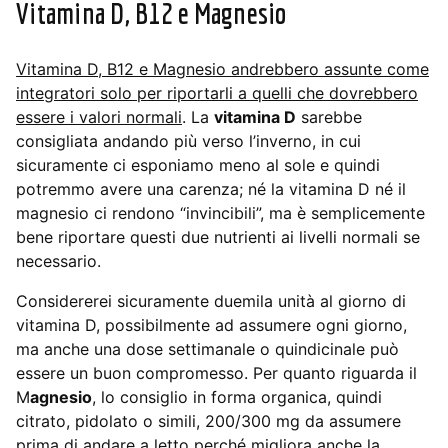
Vitamina D, B12 e Magnesio
Vitamina D, B12 e Magnesio andrebbero assunte come
integratori solo per riportarli a quelli che dovrebbero
essere i valori normali
. La
vitamina D
sarebbe
consigliata andando più verso l’inverno, in cui
sicuramente ci esponiamo meno al sole e quindi
potremmo avere una carenza; né la vitamina D né il
magnesio ci rendono “invincibili”, ma è semplicemente
bene riportare questi due nutrienti ai livelli normali se
necessario.
Considererei sicuramente duemila unità al giorno di
vitamina D, possibilmente ad assumere ogni giorno,
ma anche una dose settimanale o quindicinale può
essere un buon compromesso. Per quanto riguarda il
M
agnesio
, lo consiglio in forma organica, quindi
citrato, pidolato o simili, 200/300 mg da assumere
prima di andare a letto perché migliora anche la