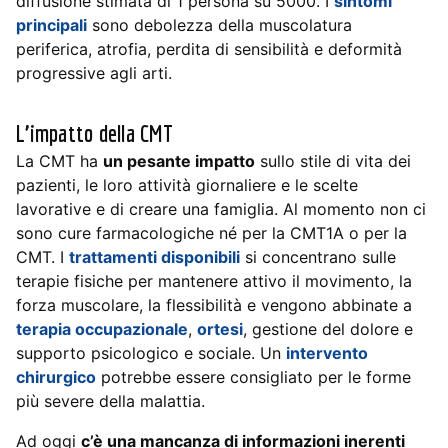
diffusione stimata di 1 persona su 5000. I
sintomi
principali
sono debolezza della muscolatura
periferica, atrofia, perdita di sensibilità e deformità
progressive agli arti.
L’impatto della CMT
La CMT ha
un pesante impatto
sullo stile di vita dei
pazienti, le loro attività giornaliere e le scelte
lavorative e di creare una famiglia. Al momento non ci
sono cure farmacologiche né per la CMT1A o per la
CMT. I
trattamenti disponibili
si concentrano sulle
terapie fisiche per mantenere attivo il movimento, la
forza muscolare, la flessibilità e vengono abbinate a
terapia occupazionale
,
ortesi
, gestione del dolore e
supporto psicologico e sociale. Un
intervento
chirurgico
potrebbe essere consigliato per le forme
più severe della malattia.
Ad oggi
c’è una mancanza di informazioni inerenti