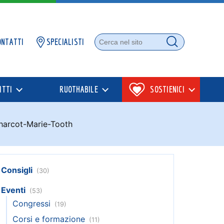
ONTATTI
SPECIALISTI
Cerca nel sito
Cerca
ITTI
RUOTHABILE
SOSTIENICI
Charcot-Marie-Tooth
Consigli
(30)
Eventi
(53)
Congressi
(19)
Corsi e formazione
(11)