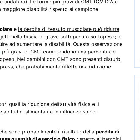
 e andatura). Le forme più gravi di CMT (CMT2A e
maggiore disabilità rispetto al campione
olare
e
la perdita di tessuto muscolare può ridurre
ggetti nella fascia di grave sottopeso o sottopeso; la
ire ad aumentare la disabilità. Questa osservazione
e
più gravi di CMT comprendono una percentuale
opeso. Nei bambini con CMT sono presenti disturbi
a presa, che probabilmente riflette una riduzione
i quali la riduzione dell’attività fisica e il
 abitudini alimentari e le influenze socio-
che sono probabilmente il risultato della
perdita di
ssa quantità di esercizio fisico
rispetto ai bambini