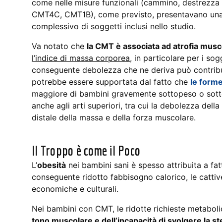
come nelle misure funzionali (cammino, destrezza
CMT4C, CMT1B), come previsto, presentavano una 
complessivo di soggetti inclusi nello studio.
Va notato che
la CMT è associata ad atrofia musc
l’indice di massa corporea
, in particolare per i so
conseguente debolezza che ne deriva può contribu
potrebbe essere supportata dal fatto che
le form
maggiore di bambini gravemente sottopeso o sott
anche agli arti superiori, tra cui la debolezza dell
distale della massa e della forza muscolare.
Il Troppo è come il Poco
L’
obesità
nei bambini sani è spesso attribuita a fattor
conseguente ridotto fabbisogno calorico, le cattive
economiche e culturali.
Nei bambini con CMT, le ridotte richieste metaboli
tono muscolare e dell’incapacità di svolgere la ste