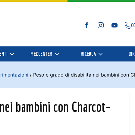
C
Facebook
Instagram
YouTube
ENTI
MEDCENTER
RICERCA
DIR
erimentazioni
/
Peso e grado di disabilità nei bambini con 
 nei bambini con Charcot-