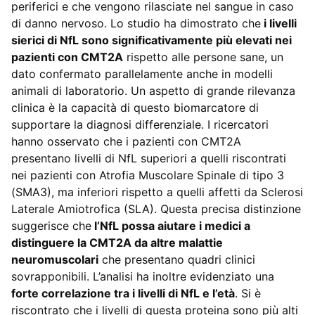
periferici e che vengono rilasciate nel sangue in caso
di danno nervoso. Lo studio ha dimostrato che
i livelli
sierici di NfL sono significativamente più elevati nei
pazienti con CMT2A
rispetto alle persone sane, un
dato confermato parallelamente anche in modelli
animali di laboratorio. Un aspetto di grande rilevanza
clinica è la capacità di questo biomarcatore di
supportare la diagnosi differenziale. I ricercatori
hanno osservato che i pazienti con CMT2A
presentano livelli di NfL superiori a quelli riscontrati
nei pazienti con Atrofia Muscolare Spinale di tipo 3
(SMA3), ma inferiori rispetto a quelli affetti da Sclerosi
Laterale Amiotrofica (SLA). Questa precisa distinzione
suggerisce che
l’NfL possa aiutare i medici a
distinguere la CMT2A da altre malattie
neuromuscolari
che presentano quadri clinici
sovrapponibili. L’analisi ha inoltre evidenziato una
forte correlazione tra i livelli di NfL e l’età
. Si è
riscontrato che i livelli di questa proteina sono più alti