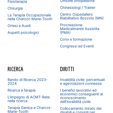
Officine ortopediche
Fisioterapia
Chinesiologi / Trainer
Chirurgia
Centro Ospedaliero
La Terapia Occupazionale
Riabilitativo Bozzolo (MN)
nella Charcot-Marie-Tooth
Procreazione
Ortesi e Ausili
Medicalmente Assistita
Aspetti psicologici
(PMA)
Corsi e formazione
Congressi ed Eventi
RICERCA
DIRITTI
Bando di Ricerca 2023-
Invalidità civile: percentuali
2024
e agevolazioni connesse
Ricerca e terapia
I benefici lavorativi ed
economici conseguenti al
L’impegno di ACMT-Rete
riconoscimento
nella ricerca
dell’invalidità civile
Terapia Genica e Charcot-
Collocamento mirato dei
Marie-Tooth
disabili e consigli per